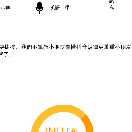
讀
英語上課
寫
一小時
要捷徑。我們不單教小朋友學懂拼音規律更著重小朋友混
背了。