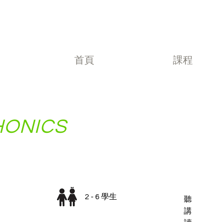
首頁
課程
HONICS
2 - 6 學生
聽
講