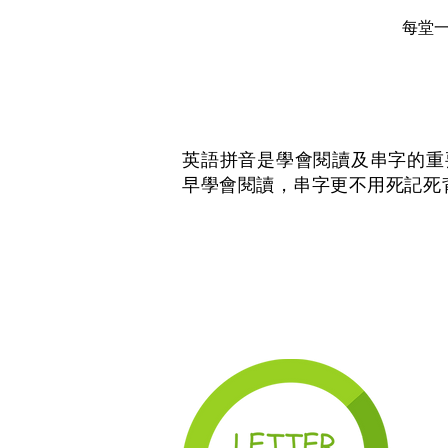
每堂
英語拼音是學會閱讀及串字的重
早學會閱讀，串字更不用死記死