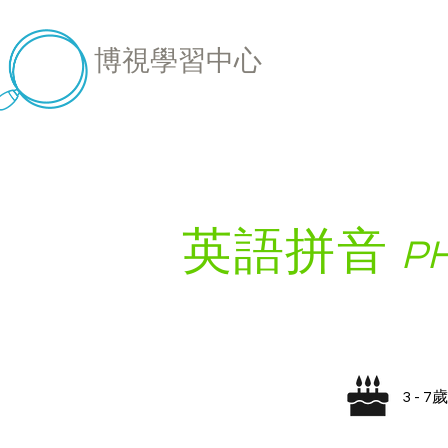
博視學習中心
英語拼音
P
3 - 7歲