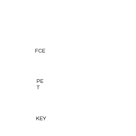
FCE
PE
T
KEY