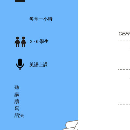
每堂一小時
CEF
2 - 6 學生
英語上課
聽
講
讀
寫
語法