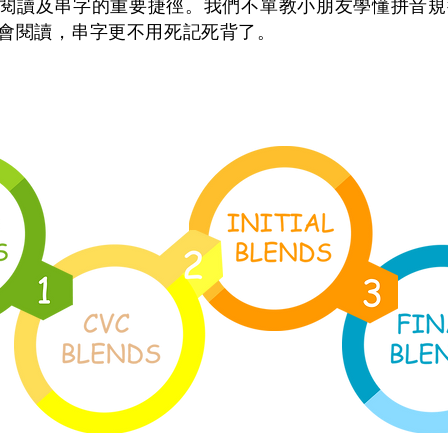
閱讀及串字的重要捷徑。我們不單教小朋友學懂拼音規律
會閱讀，串字更不用死記死背了。