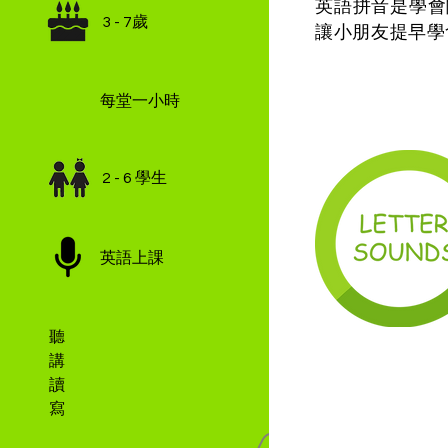
英語拼音是學會
3 - 7歲
讓小朋友提早學
每堂一小時
2 - 6 學生
英語上課
聽
講
讀
寫