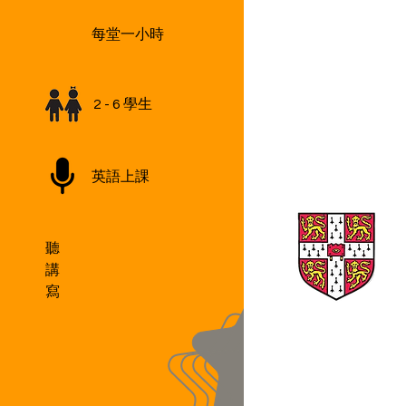
每堂一小時
2 - 6 學生
英語上課
聽
講
寫